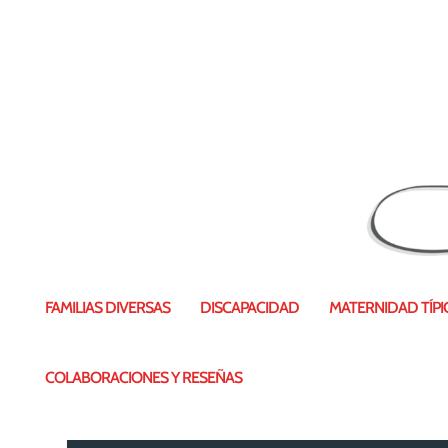
#Librosdiversos. P
FAMILIAS DIVERSAS
DISCAPACIDAD
MATERNIDAD TÍPIC
Publicado por
Vanesa Pérez
|
24 Feb
COLABORACIONES Y RESEÑAS