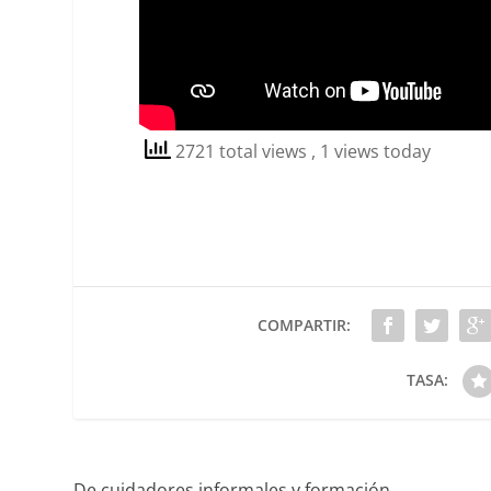
2721 total views
, 1 views today
COMPARTIR:
TASA:
De cuidadores informales y formación