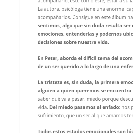
acompañarlo, esté como esté, estar a su l
La autora,
psicóloga tiene una enorme cap
acompañarlos. Consigue en este álbum hace
sentimos, algo que sin duda resulta ser 
emociones, entenderlas y podernos ubica
decisiones sobre nuestra vida.
En Peter, aborda el difícil tema del ac
de un ser querido a lo largo de una enf
La tristeza es, sin duda, la primera e
alguien a quien queremos se encuentra 
saber qué va a pasar, miedo porque desc
vida.
Del miedo pasamos al enfado
: nos 
sufrimiento, que un ser al que amamos ten
Todos estos estados emocionales son lóg