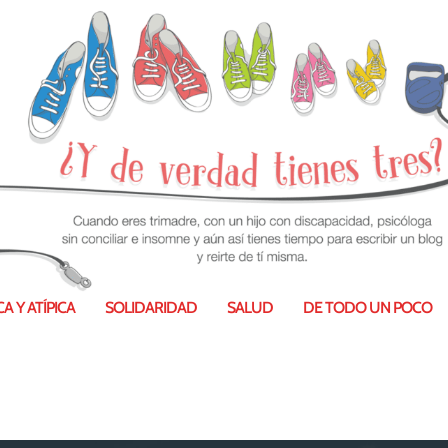
eter, acompañar es cuidar
A Y ATÍPICA
SOLIDARIDAD
SALUD
DE TODO UN POCO
 2020
|
#HoyLeemos
,
Psicología
|
0
|