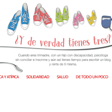
icios del aburrimiento en los niños
A Y ATÍPICA
SOLIDARIDAD
SALUD
DE TODO UN POCO
20 Ene 2023
|
Psicología
|
0
|