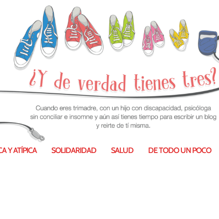
iones fiscales
A Y ATÍPICA
SOLIDARIDAD
SALUD
DE TODO UN POCO
2015
|
Discapacidad
,
Familias numerosas
|
1
|