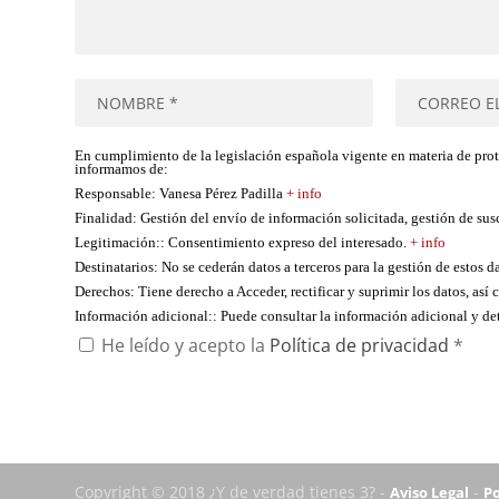
En cumplimiento de la legislación española vigente en materia de pro
informamos de:
Responsable
: Vanesa Pérez Padilla
+ info
Finalidad
: Gestión del envío de información solicitada, gestión de su
Legitimación:
: Consentimiento expreso del interesado.
+ info
Destinatarios
: No se cederán datos a terceros para la gestión de estos d
Derechos
: Tiene derecho a Acceder, rectificar y suprimir los datos, as
Información adicional:
: Puede consultar la información adicional y d
He leído y acepto la
Política de privacidad
*
Copyright © 2018 ¿Y de verdad tienes 3? -
-
Aviso Legal
Po