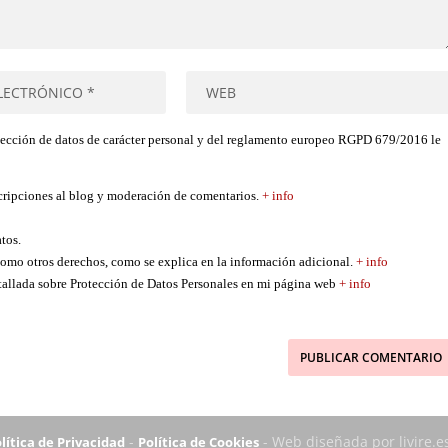
tección de datos de carácter personal y del reglamento europeo RGPD 679/2016 le
scripciones al blog y moderación de comentarios.
+ info
atos.
í como otros derechos, como se explica en la información adicional.
+ info
etallada sobre Protección de Datos Personales en mi página web
+ info
-
- Web diseñada por livire.e
lítica de Privacidad
Política de Cookies