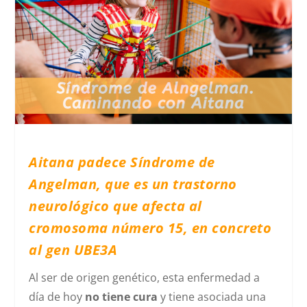
Aitana padece Síndrome de
Angelman, que es un trastorno
neurológico que afecta al
cromosoma número 15, en concreto
al gen UBE3A
Al ser de origen genético, esta enfermedad a
día de hoy
no tiene cura
y tiene asociada una