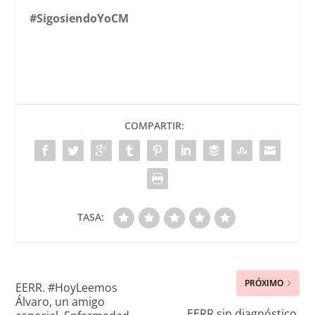
#SigosiendoYoCM
COMPARTIR:
TASA:
PRÓXIMO
EERR. #HoyLeemos
Álvaro, un amigo
EERR sin diagnóstico.