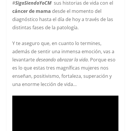
#
SigoSiendoYoCM
sus historias de vida con el
cáncer de mama
desde el momento del
diagnóstico hasta el día de hoy a través de las
distintas fases de la patología.
Y te aseguro que, en cuanto lo termines,
además de sentir una inmensa emoción, vas a
levantarte
deseando abrazar la vida
. Porque eso
es lo que estas tres magníficas mujeres nos
enseñan, positivismo, fortaleza, superación y
una enorme lección de vida…