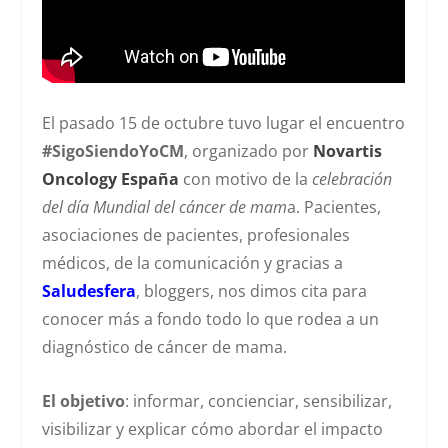
El pasado 15 de octubre tuvo lugar el encuentro
#SigoSiendoYoCM
, organizado por
Novartis
Oncology España
con motivo de la
celebración
del día Mundial del cáncer de mam
a. Pacientes,
asociaciones de pacientes, profesionales
médicos, de la comunicación y gracias a
Saludesfera
, bloggers, nos dimos cita para
conocer más a fondo todo lo que rodea a un
diagnóstico de cáncer de mama.
El objetivo
: informar, concienciar, sensibilizar,
visibilizar y explicar cómo abordar el impacto