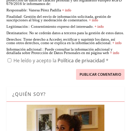
protección de datos de carácter personal y del reglamento europeo RGPD
679/2016 le informamos de:
Responsable
: Vanesa Pérez Padilla
+ info
Finalidad
: Gestión del envío de información solicitada, gestión de
suscripciones al blog y moderación de comentarios.
+ info
Legitimación:
: Consentimiento expreso del interesado.
+ info
Destinatarios
: No se cederán datos a terceros para la gestión de estos datos.
Derechos
: Tiene derecho a Acceder, rectificar y suprimir los datos, así
como otros derechos, como se explica en la información adicional.
+ info
Información adicional:
: Puede consultar la información adicional y
detallada sobre Protección de Datos Personales en mi página web
+ info
He leído y acepto la
Política de privacidad
*
¿QUIÉN SOY?