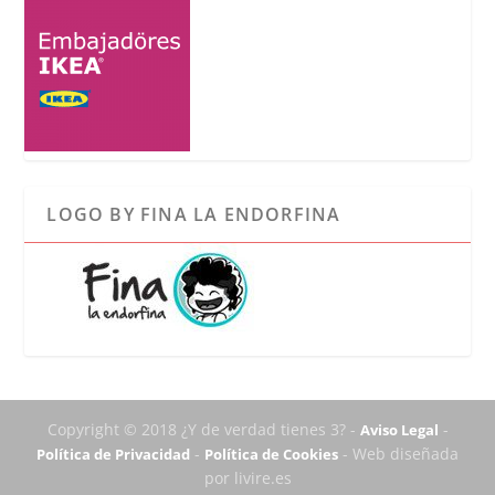
LOGO BY FINA LA ENDORFINA
Copyright © 2018 ¿Y de verdad tienes 3? -
-
Aviso Legal
-
- Web diseñada
Política de Privacidad
Política de Cookies
por livire.es