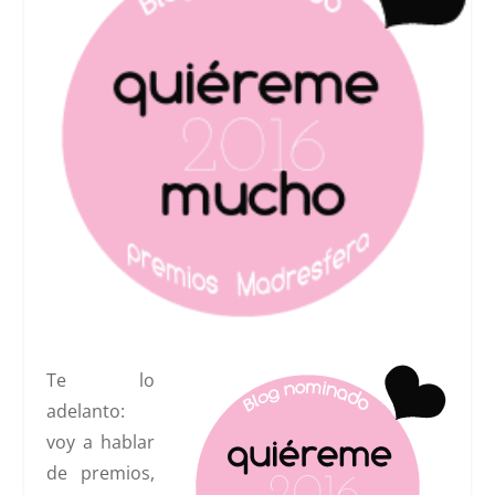
Te lo
adelanto:
voy a hablar
de premios,