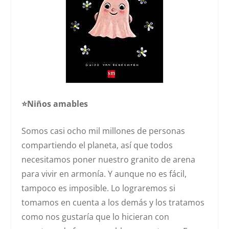
⭐️Niños amables
Somos casi ocho mil millones de personas
compartiendo el planeta, así que todos
necesitamos poner nuestro granito de arena
para vivir en armonía. Y aunque no es fácil,
tampoco es imposible. Lo lograremos si
tomamos en cuenta a los demás y los tratamos
como nos gustaría que lo hicieran con