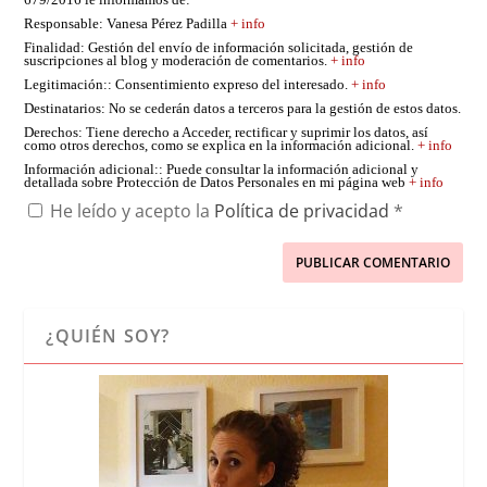
679/2016 le informamos de:
Responsable
: Vanesa Pérez Padilla
+ info
Finalidad
: Gestión del envío de información solicitada, gestión de
suscripciones al blog y moderación de comentarios.
+ info
Legitimación:
: Consentimiento expreso del interesado.
+ info
Destinatarios
: No se cederán datos a terceros para la gestión de estos datos.
Derechos
: Tiene derecho a Acceder, rectificar y suprimir los datos, así
como otros derechos, como se explica en la información adicional.
+ info
Información adicional:
: Puede consultar la información adicional y
detallada sobre Protección de Datos Personales en mi página web
+ info
He leído y acepto la
Política de privacidad
*
¿QUIÉN SOY?