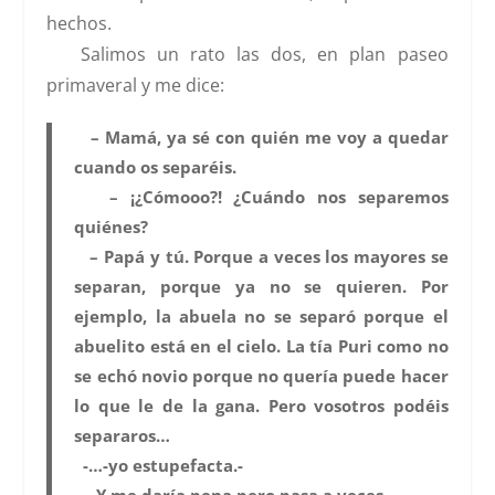
hechos.
Salimos un rato las dos, en plan paseo
primaveral y me dice:
– Mamá,
ya sé con quién me voy a quedar
cuando os separéis
.
– ¡¿Cómooo?! ¿Cuándo nos separemos
quiénes?
– Papá y tú. Porque a veces los mayores se
separan, porque ya no se quieren. Por
ejemplo, la abuela no se separó porque el
abuelito está en el cielo. La tía Puri como no
se echó novio porque no quería puede hacer
lo que le de la gana. Pero vosotros podéis
separaros…
-…-yo estupefacta.-
– Y me daría pena pero pasa a veces…