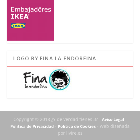
LOGO BY FINA LA ENDORFINA
Copyright © 2018 ¿Y de verdad tienes 3? -
-
Aviso Legal
-
- Web diseñada
Política de Privacidad
Política de Cookies
por livire.es