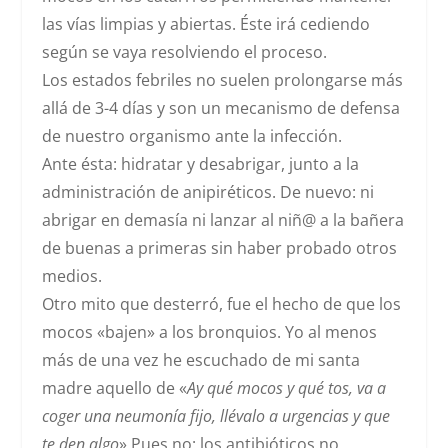
las vías limpias y abiertas. Éste irá cediendo
según se vaya resolviendo el proceso.
Los
estados febriles no suelen prolongarse más
allá de 3-4 días y son un mecanismo de defensa
de nuestro organismo ante la infección.
Ante ésta: hidratar y desabrigar, junto a la
administración de anipiréticos. De nuevo:
ni
abrigar en demasía ni lanzar al niñ@ a la bañera
de buenas a primeras
sin haber probado otros
medios.
Otro mito
que desterró, fue el
hecho de que los
mocos «bajen» a los bronquios
. Yo al menos
más de una vez he escuchado de mi santa
madre aquello de «
Ay qué mocos y qué tos, va a
coger una neumonía fijo, llévalo a urgencias y que
te den algo
» Pues no: l
os
antibióticos
no