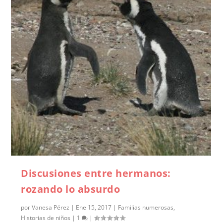
Discusiones entre hermanos:
rozando lo absurdo
por
Vanesa Pérez
|
Ene 15, 2017
|
Familias numerosas
,
Historias de niños
|
1
|