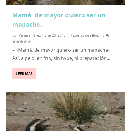
Mamá, de mayor quiero ser un
mapache.
por
Vanesa Pérez
|
Ene 26, 2017
|
Historias de niños
|
0
|
– «Mamá, de mayor quiero ser un mapache»
Así, a pelo, en frío, sin hype, ni preparación...
LEER MÁS