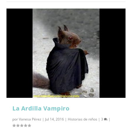
La Ardilla Vampiro
por
Vanesa Pérez
|
Jul 14, 2016
|
Historias de niños
|
3
|