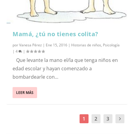
Mamá, ¿tú no tienes colita?
por
Vanesa Pérez
|
Ene 15, 2016
|
Historias de niños
,
Psicología
|
4
|
Que levante la mano el/la que tenga niños en
edad escolar y hayan comenzado a
bombardearle con...
LEER MÁS
1
2
3