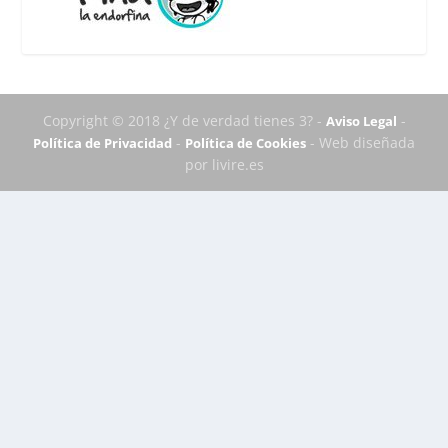
Copyright © 2018 ¿Y de verdad tienes 3? -
-
Aviso Legal
-
- Web diseñada
Política de Privacidad
Política de Cookies
por livire.es