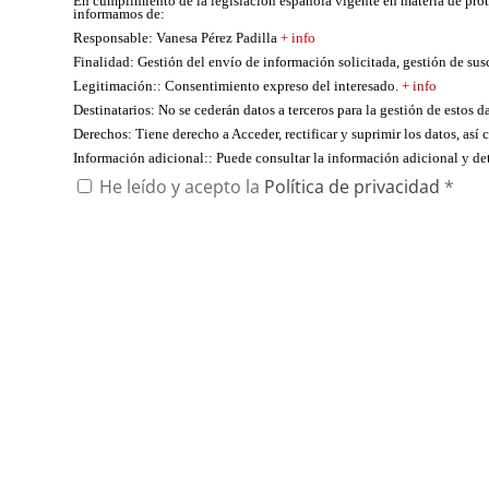
En cumplimiento de la legislación española vigente en materia de pro
informamos de:
Responsable
: Vanesa Pérez Padilla
+ info
Finalidad
: Gestión del envío de información solicitada, gestión de su
Legitimación:
: Consentimiento expreso del interesado.
+ info
Destinatarios
: No se cederán datos a terceros para la gestión de estos d
Derechos
: Tiene derecho a Acceder, rectificar y suprimir los datos, as
Información adicional:
: Puede consultar la información adicional y d
He leído y acepto la
Política de privacidad
*