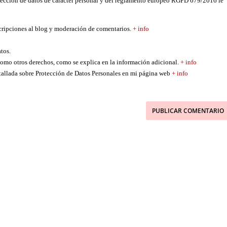
tección de datos de carácter personal y del reglamento europeo RGPD 679/2016 le
scripciones al blog y moderación de comentarios.
+ info
atos.
í como otros derechos, como se explica en la información adicional.
+ info
etallada sobre Protección de Datos Personales en mi página web
+ info