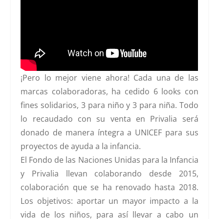
¡Pero lo mejor viene ahora! Cada una de las
marcas colaboradoras, ha cedido 6 looks con
fines solidarios, 3 para niño y 3 para niña. Todo
lo recaudado con su venta en Privalia será
donado de manera íntegra a
UNICEF
para sus
proyectos de ayuda a la infancia.
El Fondo de las Naciones Unidas para la Infancia
y Privalia llevan colaborando desde 2015,
colaboración que se ha renovado hasta 2018.
Los objetivos: aportar un mayor impacto a la
vida de los niños, para así llevar a cabo un