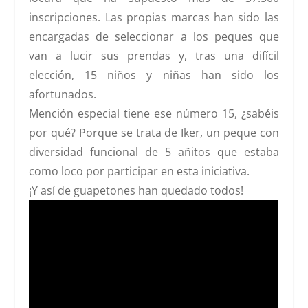
inscripciones. Las propias marcas han sido las
encargadas de seleccionar a los peques que
van a lucir sus prendas y, tras una difícil
elección, 15 niños y niñas han sido los
afortunados.
Mención especial tiene ese número 15, ¿sabéis
por qué? Porque se trata de Iker, un peque con
diversidad funcional de 5 añitos que estaba
como loco por participar en esta iniciativa.
¡Y así de guapetones han quedado todos!