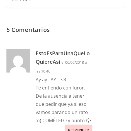
5 Comentarios
EstoEsParaUnaQueLo
QuiereAsí
el 06/06/2018 a
las 10:46
Ay ay…AY….<3
Te entiendo con furor.
De la ausencia a tener
qué pedir que ya si eso
vamos parando un rato
;o) COMÉTELO y punto 🙂
RESPONDER