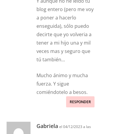
Y aunque no he leido tu
blog entero (pero me voy
a poner a hacerlo
enseguida), sólo puedo
decirte que yo volveria a
tener a mi hijo una y mil
veces mas y seguro que
tú también…
Mucho ánimo y mucha
fuerza. Y sigue
comiéndotelo a besos.
RESPONDER
Gabriela
el 04/12/2023 a las