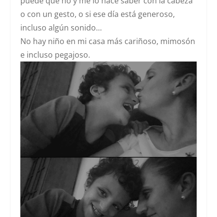
puede que no y me lo hace saber con la cabeza
o con un gesto, o si ese día está generoso,
incluso algún sonido…
No hay niño en mi casa más cariñoso, mimosón
e incluso pegajoso.