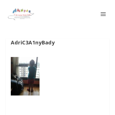
AdriC3A1nyBady