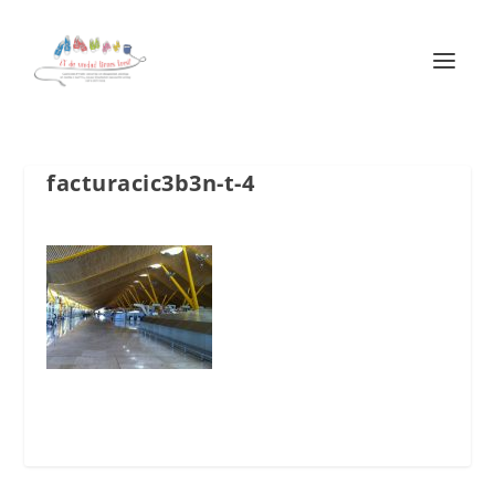
facturacic3b3n-t-4