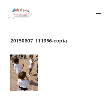
20150607_111356-copia