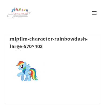
mlpfim-character-rainbowdash-
large-570×402