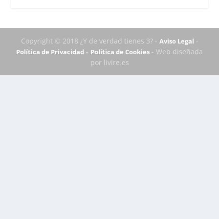
Copyright © 2018 ¿Y de verdad tienes 3? -
-
Aviso Legal
-
- Web diseñada
Política de Privacidad
Política de Cookies
por livire.es