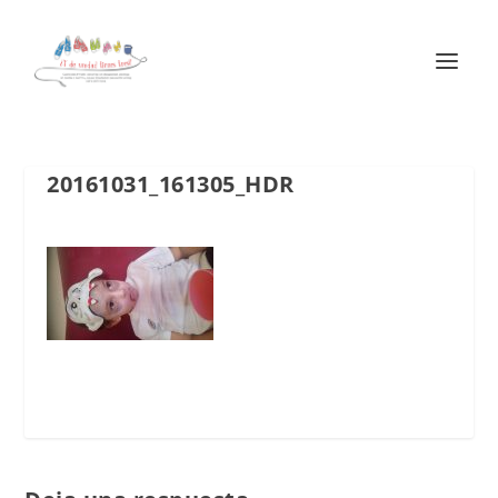
20161031_161305_HDR