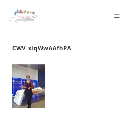
CWV_xiqWwAAfhPA