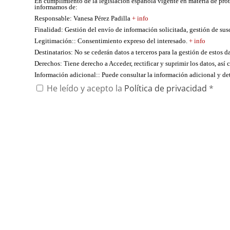
En cumplimiento de la legislación española vigente en materia de pro
informamos de:
Responsable
: Vanesa Pérez Padilla
+ info
Finalidad
: Gestión del envío de información solicitada, gestión de su
Legitimación:
: Consentimiento expreso del interesado.
+ info
Destinatarios
: No se cederán datos a terceros para la gestión de estos d
Derechos
: Tiene derecho a Acceder, rectificar y suprimir los datos, as
Información adicional:
: Puede consultar la información adicional y d
He leído y acepto la
Política de privacidad
*