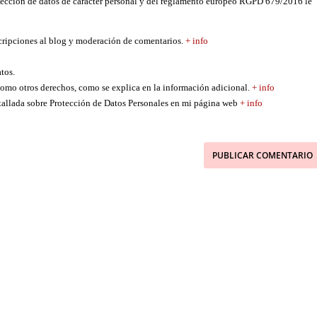
tección de datos de carácter personal y del reglamento europeo RGPD 679/2016 le
scripciones al blog y moderación de comentarios.
+ info
atos.
í como otros derechos, como se explica en la información adicional.
+ info
etallada sobre Protección de Datos Personales en mi página web
+ info