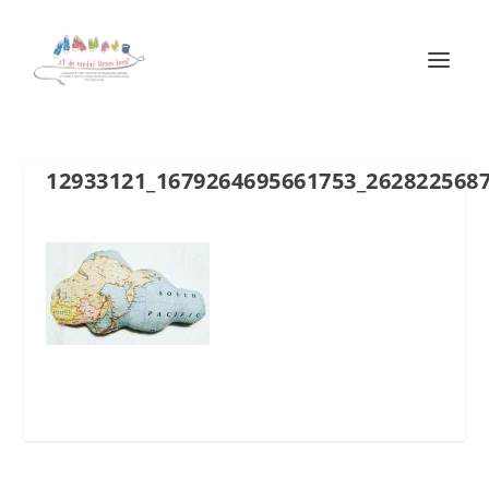
12933121_1679264695661753_262822568