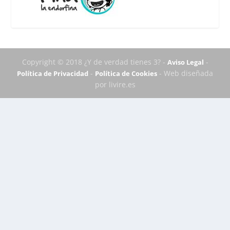
Copyright © 2018 ¿Y de verdad tienes 3? -
-
Aviso Legal
-
- Web diseñada
Política de Privacidad
Política de Cookies
por livire.es