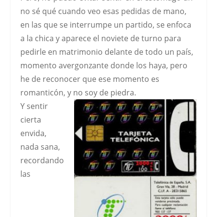
no sé qué cuando veo esas pedidas de mano,
en las que se interrumpe un partido, se enfoca
a la chica y aparece el noviete de turno para
pedirle en matrimonio delante de todo un país,
momento avergonzante donde los haya, pero
he de reconocer que ese momento es
romanticón, y
no soy de piedra
.
Y sentir
cierta
envida,
nada sana,
recordando
las