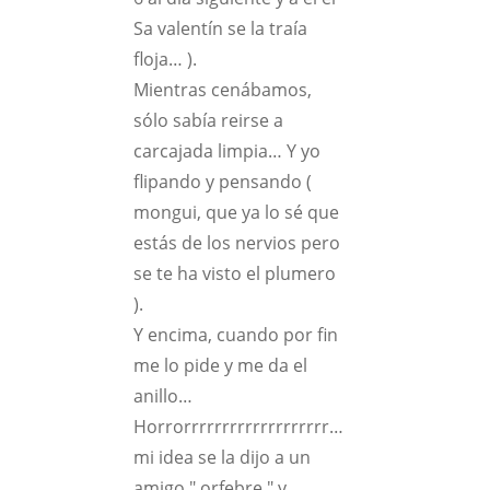
Sa valentín se la traía
floja… ).
Mientras cenábamos,
sólo sabía reirse a
carcajada limpia… Y yo
flipando y pensando (
mongui, que ya lo sé que
estás de los nervios pero
se te ha visto el plumero
).
Y encima, cuando por fin
me lo pide y me da el
anillo…
Horrorrrrrrrrrrrrrrrrrrr…
mi idea se la dijo a un
amigo " orfebre " y