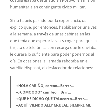
costilla estaba destinado en Kosovo, en misión
humanitaria en contingente cívico militar.
Si no habéis pasado por la experiencia, os
explico que, por entonces, hablábamos
una vez
a la semana,
a través de unas cabinas en las
que tenía que esperar la vez y rogar para que la
tarjeta de telefónica con recarga que le enviaba,
le durara lo suficiente para poder ponernos al
día. En ocasiones la llamada rebotaba en el
satélite Hispasat, el
desfacedor de relaciones
:
«HOLA CARIÑO, corto»…Brrrrr…
«¿CÓMOOOO? cambio….Brrr…
«QUE HE DICHO QUÉ TAL»corto…Brrrr….
«AQUÍ, VIENDO ALLY McBEAL. SIEMPRE ME