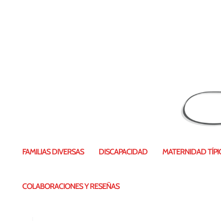
29178435_1791183881184219_55
FAMILIAS DIVERSAS
DISCAPACIDAD
MATERNIDAD TÍPIC
COLABORACIONES Y RESEÑAS