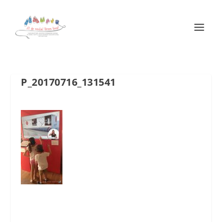
P_20170716_131541