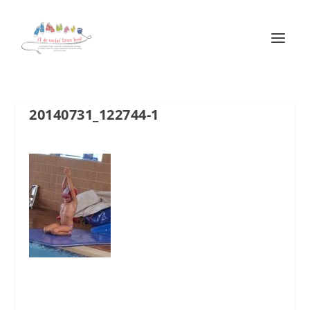
20140731_122744-1