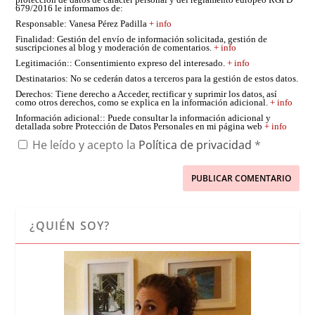
protección de datos de carácter personal y del reglamento europeo RGPD
679/2016 le informamos de:
Responsable
: Vanesa Pérez Padilla
+ info
Finalidad
: Gestión del envío de información solicitada, gestión de
suscripciones al blog y moderación de comentarios.
+ info
Legitimación:
: Consentimiento expreso del interesado.
+ info
Destinatarios
: No se cederán datos a terceros para la gestión de estos datos.
Derechos
: Tiene derecho a Acceder, rectificar y suprimir los datos, así
como otros derechos, como se explica en la información adicional.
+ info
Información adicional:
: Puede consultar la información adicional y
detallada sobre Protección de Datos Personales en mi página web
+ info
He leído y acepto la
Política de privacidad
*
¿QUIÉN SOY?