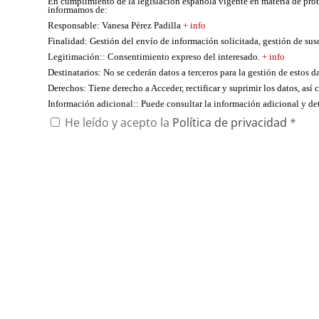
En cumplimiento de la legislación española vigente en materia de pro
informamos de:
Responsable
: Vanesa Pérez Padilla
+ info
Finalidad
: Gestión del envío de información solicitada, gestión de su
Legitimación:
: Consentimiento expreso del interesado.
+ info
Destinatarios
: No se cederán datos a terceros para la gestión de estos d
Derechos
: Tiene derecho a Acceder, rectificar y suprimir los datos, as
Información adicional:
: Puede consultar la información adicional y d
He leído y acepto la
Política de privacidad
*