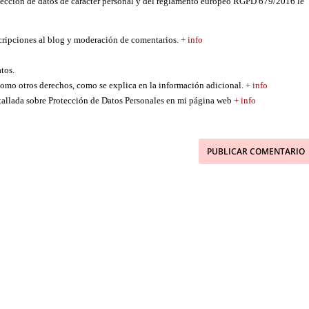
tección de datos de carácter personal y del reglamento europeo RGPD 679/2016 le
scripciones al blog y moderación de comentarios.
+ info
atos.
í como otros derechos, como se explica en la información adicional.
+ info
etallada sobre Protección de Datos Personales en mi página web
+ info