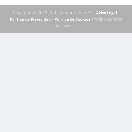
Copyright © 2018 ¿Y de verdad tienes 3? -
-
Aviso Legal
-
- Web diseñada
Política de Privacidad
Política de Cookies
por livire.es