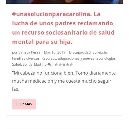
#unasolucionparacarolina. La
lucha de unos padres reclamando
un recurso sociosanitario de salud
mental para su hija.
por
Vanesa Pérez
|
Mar 16, 2019
|
Discapacidad
,
Epilepsia
,
Familias diversas
,
Recursos, adaptaciones y nuevas teconologías
,
Salud
,
Solidaridad
|
0
|
”Mi cabeza no funciona bien. Tomo diariamente
mucha medicación y me cuesta mucho seguir
las...
LEER MÁS