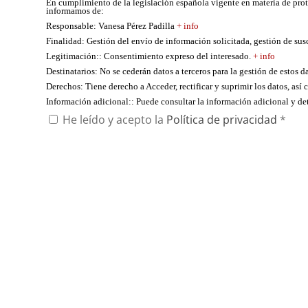
En cumplimiento de la legislación española vigente en materia de pro
informamos de:
Responsable
: Vanesa Pérez Padilla
+ info
Finalidad
: Gestión del envío de información solicitada, gestión de su
Legitimación:
: Consentimiento expreso del interesado.
+ info
Destinatarios
: No se cederán datos a terceros para la gestión de estos d
Derechos
: Tiene derecho a Acceder, rectificar y suprimir los datos, as
Información adicional:
: Puede consultar la información adicional y d
He leído y acepto la
Política de privacidad
*