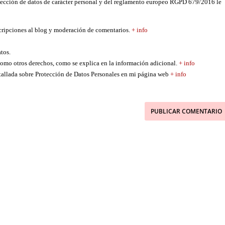
tección de datos de carácter personal y del reglamento europeo RGPD 679/2016 le
scripciones al blog y moderación de comentarios.
+ info
atos.
í como otros derechos, como se explica en la información adicional.
+ info
etallada sobre Protección de Datos Personales en mi página web
+ info