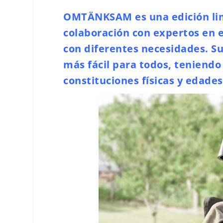
OMTÄNKSAM es una edición lim
colaboración con expertos en 
con diferentes necesidades. Su
más fácil para todos, teniendo
constituciones físicas y edades