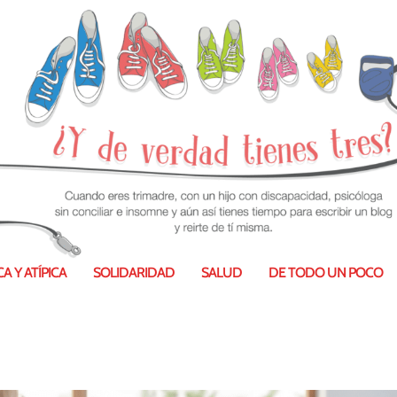
sidad, autonomía y ergonomía
A Y ATÍPICA
SOLIDARIDAD
SALUD
DE TODO UN POCO
020
|
Accesibilidad
,
EmbajadorIkea
|
0
|