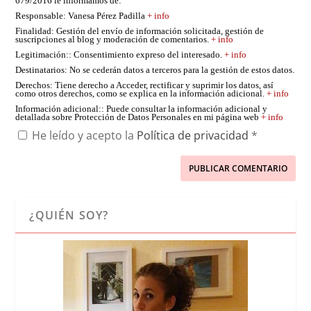
679/2016 le informamos de:
Responsable
: Vanesa Pérez Padilla
+ info
Finalidad
: Gestión del envío de información solicitada, gestión de
suscripciones al blog y moderación de comentarios.
+ info
Legitimación:
: Consentimiento expreso del interesado.
+ info
Destinatarios
: No se cederán datos a terceros para la gestión de estos datos.
Derechos
: Tiene derecho a Acceder, rectificar y suprimir los datos, así
como otros derechos, como se explica en la información adicional.
+ info
Información adicional:
: Puede consultar la información adicional y
detallada sobre Protección de Datos Personales en mi página web
+ info
He leído y acepto la
Política de privacidad
*
¿QUIÉN SOY?