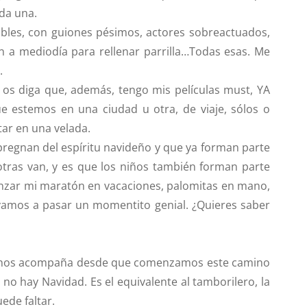
da una.
bles, con guiones pésimos, actores sobreactuados,
n a mediodía para rellenar parrilla…Todas esas. Me
.
os diga que, además, tengo mis películas must, YA
 estemos en una ciudad u otra, de viaje, sólos o
ar en una velada.
pregnan del espíritu navideño y que ya forman parte
 otras van, y es que los niños también forman parte
nzar mi maratón en vacaciones, palomitas en mano,
vamos a pasar un momentito genial.
¿Quieres saber
mí nos acompaña desde que comenzamos este camino
 no hay Navidad. Es el equivalente al tamborilero, la
ede faltar.