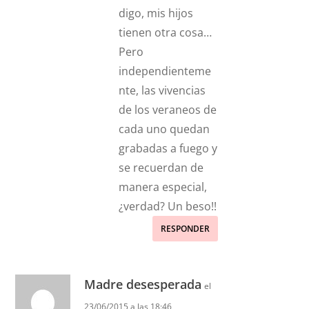
digo, mis hijos
tienen otra cosa…
Pero
independienteme
nte, las vivencias
de los veraneos de
cada uno quedan
grabadas a fuego y
se recuerdan de
manera especial,
¿verdad? Un beso!!
RESPONDER
Madre desesperada
el
23/06/2015 a las 18:46