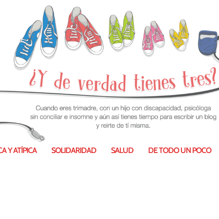
ismo: haciendo comunidad
A Y ATÍPICA
SOLIDARIDAD
SALUD
DE TODO UN POCO
022
|
Maternidad típica y atípica
|
0
|