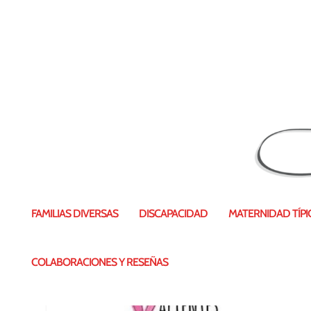
Madres en el aut
FAMILIAS DIVERSAS
DISCAPACIDAD
MATERNIDAD TÍPIC
Publicado por
Vanesa Pérez
|
8 Jun 2
COLABORACIONES Y RESEÑAS