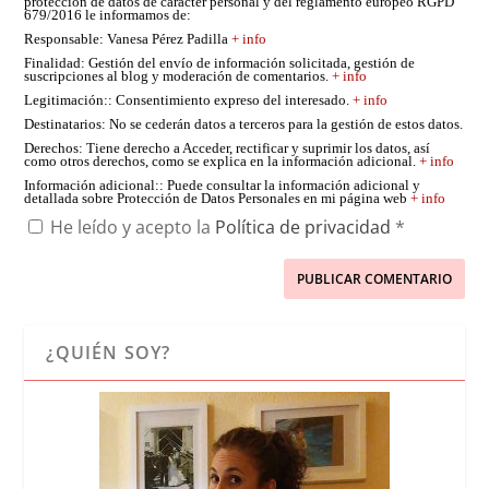
protección de datos de carácter personal y del reglamento europeo RGPD
679/2016 le informamos de:
Responsable
: Vanesa Pérez Padilla
+ info
Finalidad
: Gestión del envío de información solicitada, gestión de
suscripciones al blog y moderación de comentarios.
+ info
Legitimación:
: Consentimiento expreso del interesado.
+ info
Destinatarios
: No se cederán datos a terceros para la gestión de estos datos.
Derechos
: Tiene derecho a Acceder, rectificar y suprimir los datos, así
como otros derechos, como se explica en la información adicional.
+ info
Información adicional:
: Puede consultar la información adicional y
detallada sobre Protección de Datos Personales en mi página web
+ info
He leído y acepto la
Política de privacidad
*
¿QUIÉN SOY?