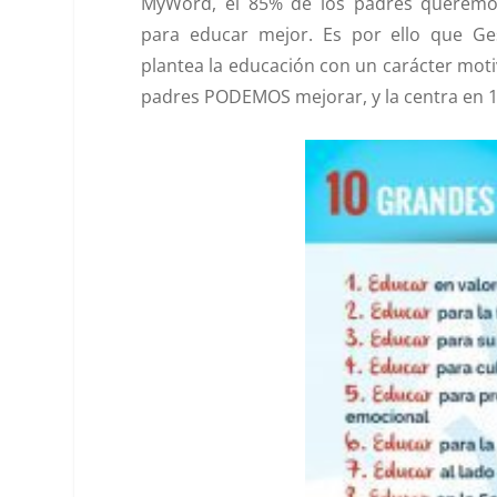
MyWord,
el 85% de los padres querem
para educar mejor
. Es por ello que Ge
plantea la educación con un carácter mot
padres
PODEMOS mejorar,
y la centra en