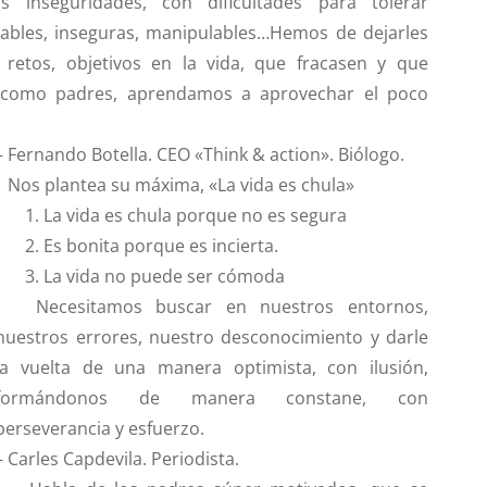
s inseguridades, con dificultades para tolerar
nerables, inseguras, manipulables…Hemos de dejarles
retos, objetivos en la vida, que fracasen y que
, como padres, aprendamos a aprovechar el poco
– F
ernando Botella
. CEO «Think & action». Biólogo.
Nos plantea su máxima,
«La vida es chula»
1. La vida es chula porque no es segura
2. Es bonita porque es incierta.
3. La vida no puede ser cómoda
Necesitamos buscar en nuestros entornos,
nuestros errores, nuestro desconocimiento y darle
la vuelta de una manera optimista, con ilusión,
formándonos de manera constane, con
perseverancia y esfuerzo.
–
Carles Capdevila.
Periodista.