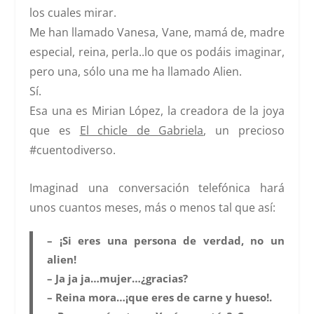
los cuales mirar.
Me han llamado Vanesa, Vane, mamá de, madre
especial, reina, perla..lo que os podáis imaginar,
pero una, sólo una me ha llamado
Alien.
Sí.
Esa una es
Mirian López
, la creadora de la joya
que es
El chicle de Gabriela
, un precioso
#cuentodiverso.
Imaginad una conversación telefónica hará
unos cuantos meses, más o menos tal que así:
– ¡Si eres una persona de verdad, no un
alien!
– Ja ja ja…mujer…¿gracias?
– Reina mora…¡que eres de carne y hueso!.