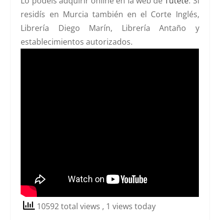
Lo podéis adquirir online en la web de
Tutete
. Si
residís en Murcia también en el Corte Inglés,
Librería Diego Marín, Librería Antaño y
establecimientos autorizados.
10592 total views
, 1 views today