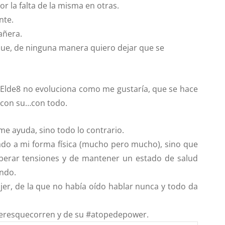
r la falta de la misma en otras.
nte.
añera.
que, de ninguna manera quiero dejar que se
#Elde8 no evoluciona como me gustaría, que se hace
, con su…con todo.
me ayuda, sino todo lo contrario.
ado a mi forma física (mucho pero mucho), sino que
berar tensiones y de mantener un estado de salud
ando.
er, de la que no había oído hablar nunca y todo da
eresquecorren
y de su
#atopedepower
.