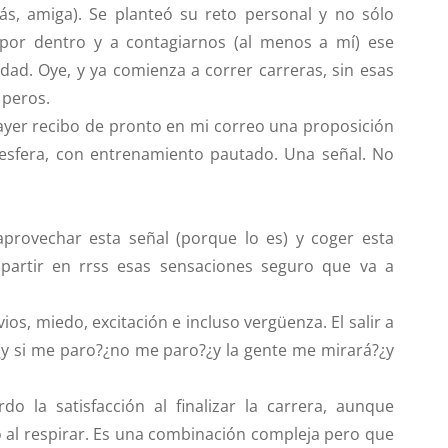
s, amiga). Se planteó su reto personal y no sólo
por dentro y a contagiarnos (al menos a mí) ese
dad. Oye, y ya comienza a correr carreras, sin esas
 peros.
ayer recibo de pronto en mi correo una proposición
esfera
, con entrenamiento pautado. Una señal. No
aprovechar esta señal (porque lo es) y coger esta
artir en rrss esas sensaciones seguro que va a
os, miedo, excitación e incluso vergüenza. El salir a
 ¿y si me paro?¿no me paro?¿y la gente me mirará?¿y
 la satisfacción al finalizar la carrera, aunque
o al respirar. Es una combinación compleja pero que