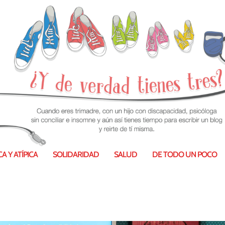
, Cristina Mitre y #retossilvestre.
A Y ATÍPICA
SOLIDARIDAD
SALUD
DE TODO UN POCO
Ago 2016
|
De todo un poco
|
9
|