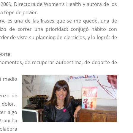
 2009,
Directora de Women’s Health
y
autora
de los
r a tope de power
.
r»
, es una de las frases que se me quedó, una de
zo de correr una prioridad: conjugó hábito con
der de vista su planning de ejercicios, y lo logró: de
porte.
momentos, de recuperar autoestima, de deporte de
si medio
enzo de
 dolor.
er algo
 Arancha
colabora