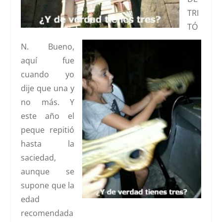
TRI
TÓ
N
. Bueno,
aquí fue
cuando yo
dije que una y
no más. Y
este año el
peque repitió
hasta la
saciedad,
aunque se
supone que la
edad
recomendada