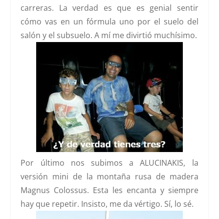
carreras. La verdad es que es genial sentir
cómo vas en un fórmula uno por el suelo del
salón y el subsuelo. A mí me divirtió muchísimo.
Por último nos subimos a
ALUCINAKIS
, la
versión mini de la montaña rusa de madera
Magnus Colossus
. Esta les encanta y siempre
hay que repetir. Insisto, me da vértigo. Sí, lo sé.