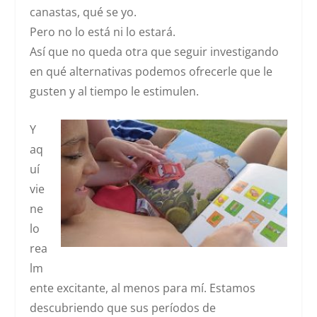
canastas, qué se yo.
Pero no lo está ni lo estará.
Así que no queda otra que seguir investigando
en qué alternativas podemos ofrecerle que le
gusten y al tiempo le estimulen.
Y
aq
uí
vie
ne
lo
rea
lm
ente excitante, al menos para mí. Estamos
descubriendo que sus períodos de