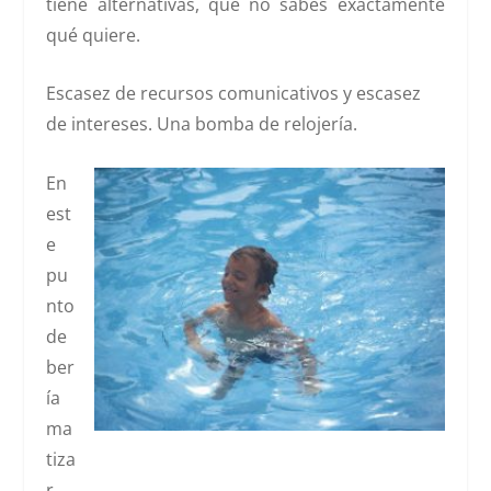
tiene alternativas, que no sabes exactamente
qué quiere.
Escasez de recursos comunicativos y escasez
de intereses. Una bomba de relojería.
En
est
e
pu
nto
de
ber
ía
ma
tiza
r.