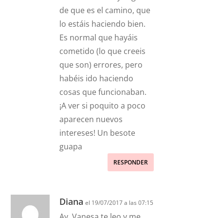
de que es el camino, que
lo estáis haciendo bien.
Es normal que hayáis
cometido (lo que creeis
que son) errores, pero
habéis ido haciendo
cosas que funcionaban.
¡A ver si poquito a poco
aparecen nuevos
intereses! Un besote
guapa
RESPONDER
Diana
el 19/07/2017 a las 07:15
Ay, Vanesa te leo y me